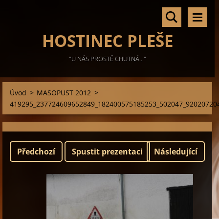
HOSTINEC PLEŠE
"U NÁS PROSTĚ CHUTNÁ..."
Úvod
>
MASOPUST 2012
>
419295_237724609652849_182400575185253_502047_920207204
Předchozí
Spustit prezentaci
Následující