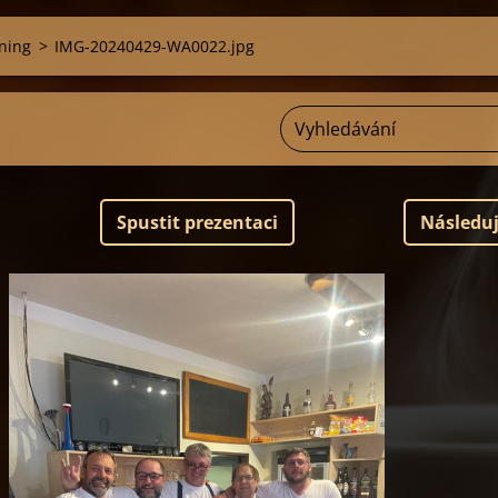
ning
>
IMG-20240429-WA0022.jpg
Spustit prezentaci
Následuj